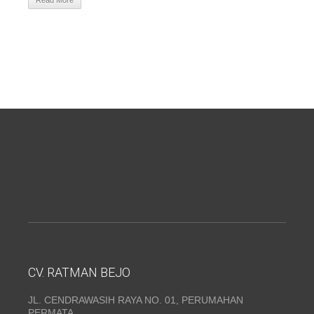
Read More
CV. RATMAN BEJO
JL. CENDRAWASIH RAYA NO. 01, PERUMAHAN
PERMATA