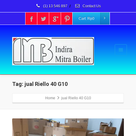
(1) 13 546 897
/
Contact Us
Cart:
Rp
0
Tag: jual Riello 40 G10
Home
jual Riello 40 G10