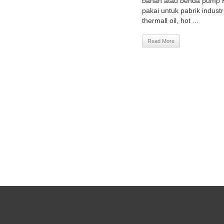
bahan atau benda pump KS
pakai untuk pabrik industr
thermall oil, hot ...
Read More