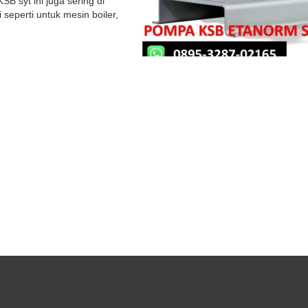
B syt ini juga sering di
i seperti untuk mesin boiler,