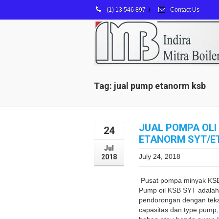
(1) 13 546 897
/
Contact Us
Tag: jual pump etanorm ksb
JUAL POMPA OLI
24
ETANORM SYT/E
Jul
July 24, 2018
2018
Pusat pompa minyak KSB
Pump oil KSB SYT adalah
pendorongan dengan teka
capasitas dan type pump,