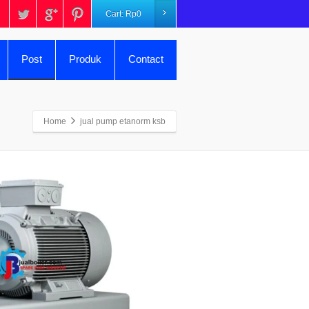
Cart:
Rp
0
Post
Produk
Contact
Home
jual pump etanorm ksb