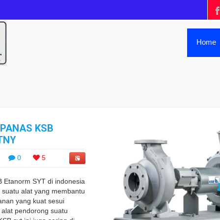
Home
 PANAS KSB
TNY
0
5
 Etanorm SYT di indonesia
 suatu alat yang membantu
nan yang kuat sesui
 alat pendorong suatu