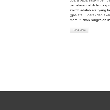
udara pada sistem pembak
penjelasan lebih lengkap
switch adalah alat yang 
(gas atau udara) dan aka
memutuskan rangkaian list
Read More