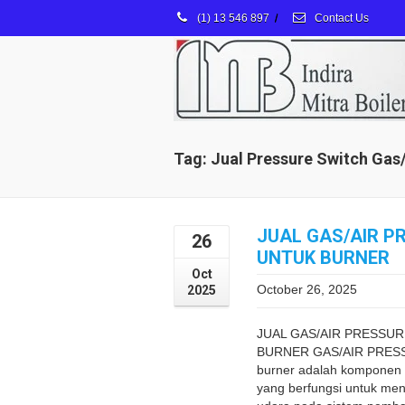
(1) 13 546 897
/
Contact Us
Tag: Jual Pressure Switch Ga
JUAL GAS/AIR P
26
UNTUK BURNER
Oct
October 26, 2025
2025
JUAL GAS/AIR PRESSU
BURNER GAS/AIR PRESS
burner adalah komponen 
yang berfungsi untuk men