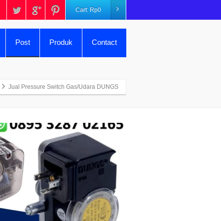
Cart:
Rp
0
Post
Produk
Contact
Jual Pressure Switch Gas/Udara DUNGS