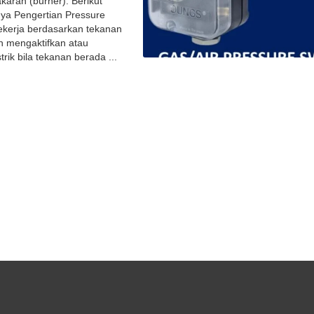
aran (burner). Berikut
nya Pengertian Pressure
bekerja berdasarkan tekanan
n mengaktifkan atau
rik bila tekanan berada ...