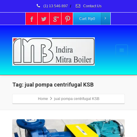
(1) 13 546 897
/
Contact Us
Cart:
Rp
0
Tag: jual pompa centrifugal KSB
Home
jual pompa centrifugal KSB