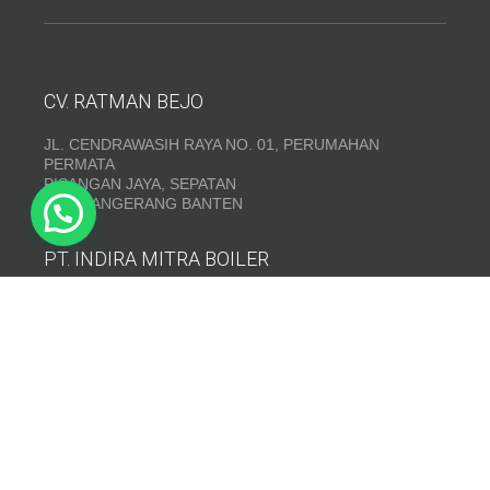
CV. RATMAN BEJO
JL. CENDRAWASIH RAYA NO. 01, PERUMAHAN
PERMATA
PISANGAN JAYA, SEPATAN
KAB. TANGERANG BANTEN
PT. INDIRA MITRA BOILER
Emerald Residence Sepatan Ruko 8i, RT.026/RW.005,
Kosambi, Kec. Sukadiri, Kabupaten Tangerang, Banten
15530
Telepon:
(021) 35295874
INDIRA MITRA BOILER~ Fabrikasi boiler dan Thermal Oil
Heater
www.mitraboiler.com
Copyright © 2026