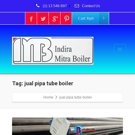
(1) 13 546 897
/
Contact Us
Cart:
Rp
0
Tag: jual pipa tube boiler
Home
jual pipa tube boiler