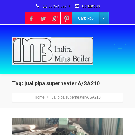
(1) 13 546 897
/
Contact Us
Cart:
Rp
0
Tag: jual pipa superheater A/SA210
Home
jual pipa superheater A/SA210