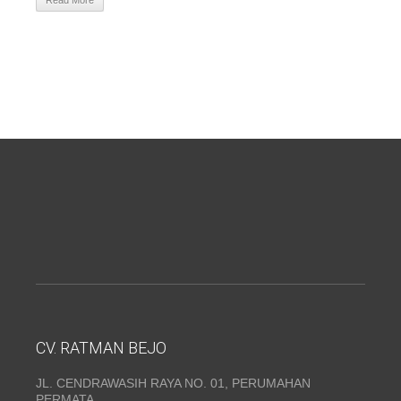
Read More
CV. RATMAN BEJO
JL. CENDRAWASIH RAYA NO. 01, PERUMAHAN
PERMATA