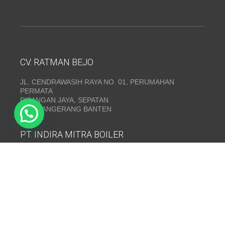
CV. RATMAN BEJO
JL. CENDRAWASIH RAYA NO. 01, PERUMAHAN
PERMATA
PISANGAN JAYA, SEPATAN
KAB. TANGERANG BANTEN
PT. INDIRA MITRA BOILER
Emerald Residence Sepatan Ruko 8i, RT.026/RW.005,
Kosambi, Kec. Sukadiri, Kabupaten Tangerang, Banten
15530
Telepon:
(021) 35295874