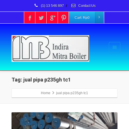
(1) 13 546 897
/
Contact Us
Cart:
Rp
0
Tag: jual pipa p235gh tc1
Home
jual pipa p235gh tc1