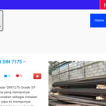
Home
1
 DIN 7175 –
0
0
andar DIN7175 Grade ST-
pipa yang mempunyai
gunakan sebagai instalasi
 pipa ini mempunyai