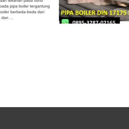
s dan tekanan pada suhu
pada pipa boiler tergantung
boiler berbeda-beda dari
 dan ...