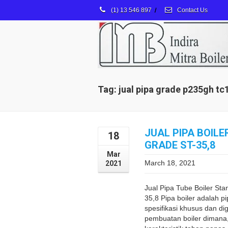
(1) 13 546 897
/
Contact Us
Tag: jual pipa grade p235gh tc
JUAL PIPA BOILER
18
GRADE ST-35,8
Mar
March 18, 2021
2021
Jual Pipa Tube Boiler St
35,8 Pipa boiler adalah 
spesifikasi khusus dan di
pembuatan boiler dimana,