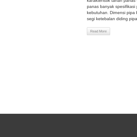
karakteristik tahan pana
panas banyak spesifikasi 
kebutuhan. Dimensi pipa 
segi ketebalan diding pipa
Read More