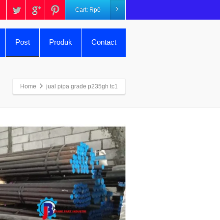
Cart:
Rp
0
Post
Produk
Contact
Home
jual pipa grade p235gh tc1