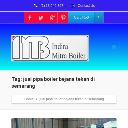
(1) 13 546 897
/
Contact Us
Cart:
Rp
0
Tag: jual pipa boiler bejana tekan di
semarang
Home
jual pipa boiler bejana tekan di semarang