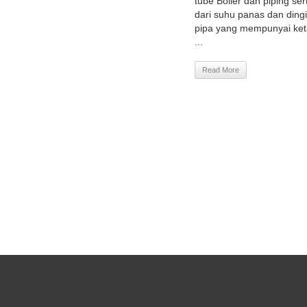
tube Boiler dan piping se
dari suhu panas dan dingi
pipa yang mempunyai ket
...
Read More