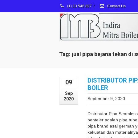
(1) 13 546 897
/
Contact Us
Tag: jual pipa bejana tekan di 
DISTRIBUTOR PI
09
BOILER
Sep
September 9, 2020
2020
Distributor Pipa Seamless
benteler adalah pipa tube 
pipa brand asal german y
kekuatan dan materialnya