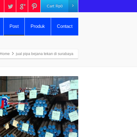
Cart:
Rp
0
Post
Produk
Contact
Home
jual pipa bejana tekan di surabaya