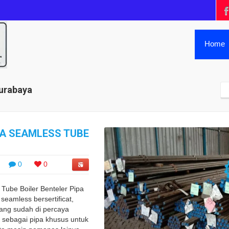
Home
surabaya
PA SEAMLESS TUBE
0
0
 Tube Boiler Benteler Pipa
seamless bersertificat,
ang sudah di percaya
 sebagai pipa khusus untuk