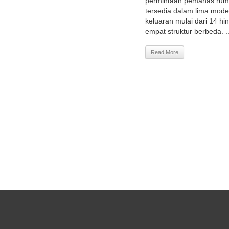
permintaan pemanas ruma
tersedia dalam lima mod
keluaran mulai dari 14 hi
empat struktur berbeda. ..
Read More