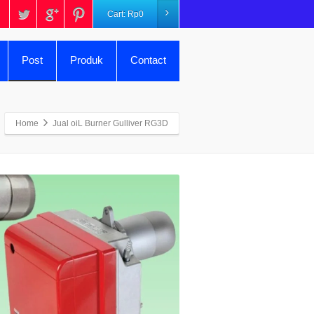
Cart:
Rp
0
Post
Produk
Contact
Home
Jual oiL Burner Gulliver RG3D