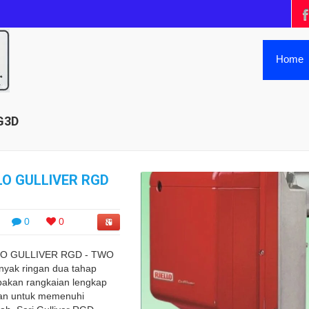
Home
RG3D
LO GULLIVER RGD
0
0
LO GULLIVER RGD - TWO
yak ringan dua tahap
pakan rangkaian lengkap
an untuk memenuhi