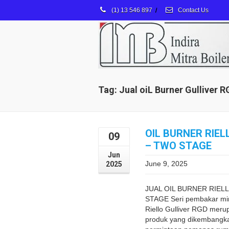
(1) 13 546 897
/
Contact Us
Tag: Jual oiL Burner Gulliver 
OIL BURNER RIEL
09
– TWO STAGE
Jun
June 9, 2025
2025
JUAL OIL BURNER RIEL
STAGE Seri pembakar min
Riello Gulliver RGD meru
produk yang dikembangk