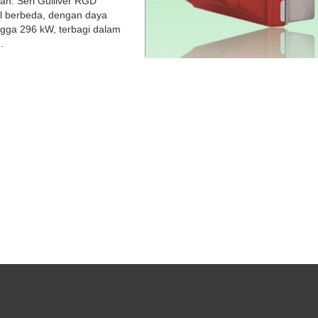
h. Seri Gulliver RGD
el berbeda, dengan daya
ngga 296 kW, terbagi dalam
.