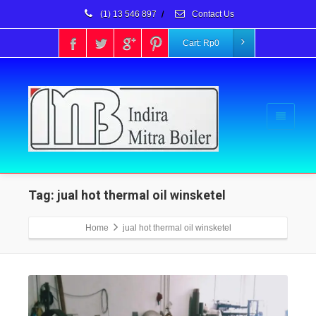
(1) 13 546 897
/
Contact Us
Cart:
Rp
0
Tag: jual hot thermal oil winsketel
Home
jual hot thermal oil winsketel