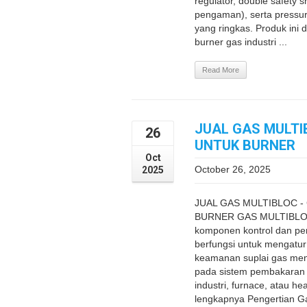
regulator, double safety s
pengaman), serta pressur
yang ringkas. Produk ini 
burner gas industri ...
Read More
JUAL GAS MULTI
26
UNTUK BURNER
Oct
October 26, 2025
2025
JUAL GAS MULTIBLOC -
BURNER GAS MULTIBLOC 
komponen kontrol dan p
berfungsi untuk mengatur 
keamanan suplai gas men
pada sistem pembakaran s
industri, furnace, atau he
lengkapnya Pengertian Ga