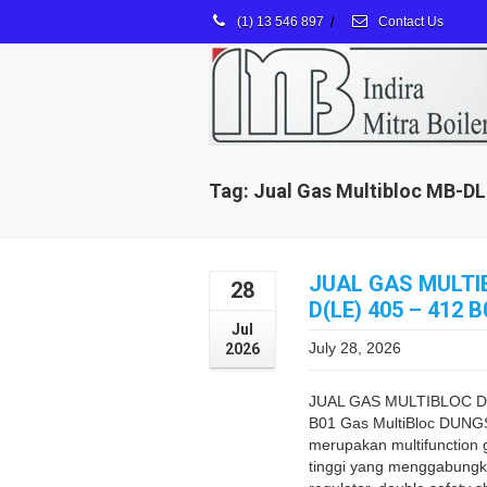
(1) 13 546 897
/
Contact Us
Tag: Jual Gas Multibloc MB-DL
JUAL GAS MULTI
28
D(LE) 405 – 412 B
Jul
July 28, 2026
2026
JUAL GAS MULTIBLOC D
B01 Gas MultiBloc DUNG
merupakan multifunction g
tinggi yang menggabungka