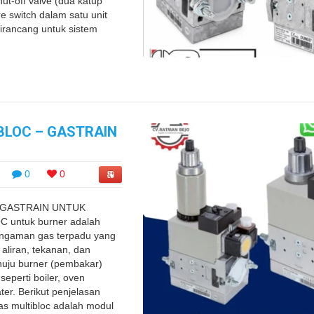
hut-off valve (dua katup
e switch dalam satu unit
dirancang untuk sistem
BLOC – GASTRAIN
0
0
 GASTRAIN UNTUK
untuk burner adalah
engaman gas terpadu yang
aliran, tekanan, dan
uju burner (pembakar)
eperti boiler, oven
ater. Berikut penjelasan
s multibloc adalah modul