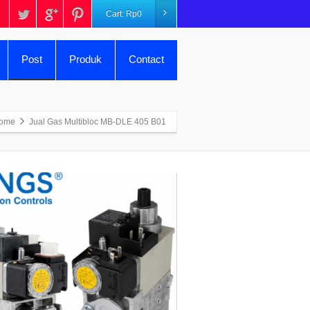
Cart:
Rp
0
Post
Produk
Contact
ome
Jual Gas Multibloc MB-DLE 405 B01