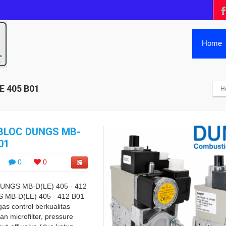
Home
E 405 B01
H
BLOC DUNGS MB-
01
0
0
UNGS MB-D(LE) 405 - 412
S MB-D(LE) 405 - 412 B01
as control berkualitas
n microfilter, pressure