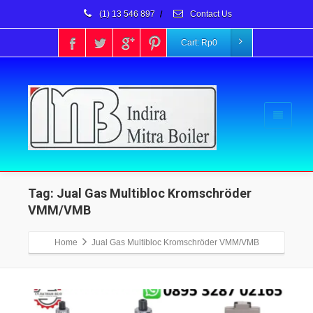
(1) 13 546 897
/
Contact Us
Cart:
Rp
0
Tag: Jual Gas Multibloc Kromschröder
VMM/VMB
Home
Jual Gas Multibloc Kromschröder VMM/VMB