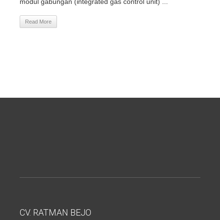
modul gabungan (integrated gas control unit) ...
Read More
CV. RATMAN BEJO