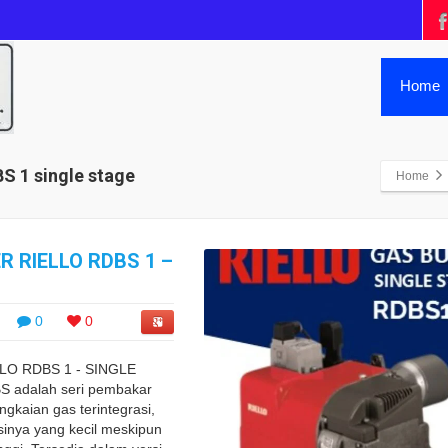
Home
BS 1 single stage
Home
 RIELLO RDBS 1 –
0
0
LO RDBS 1 - SINGLE
S adalah seri pembakar
gkaian gas terintegrasi,
sinya yang kecil meskipun