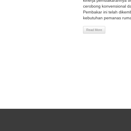
kinerja pembakarannya tin
cerobong konvensional d
Pembakar ini telah dike
kebutuhan pemanas rumah
Read More