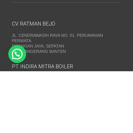
CV. RATMAN BEJO
JL. CENDRAWASIH RAYA NO. 01, PERUMAHAN
PERMATA
PISANGAN JAYA, SEPATAN
KAB. TANGERANG BANTEN
PT. INDIRA MITRA BOILER
Emerald Residence Sepatan Ruko 8i, RT.026/RW.005,
Kosambi, Kec. Sukadiri, Kabupaten Tangerang, Banten
15530
Telepon:
(021) 35295874
INDIRA MITRA BOILER~ Fabrikasi boiler dan Thermal Oil
Heater
www.mitraboiler.com
Copyright © 2026