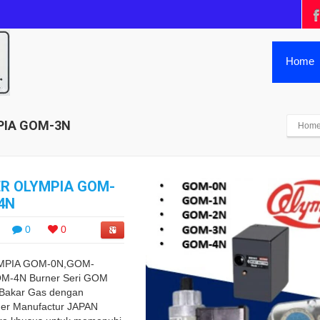
Home
PIA GOM-3N
Hom
R OLYMPIA GOM-
-4N
0
0
MPIA GOM-0N,GOM-
-4N Burner Seri GOM
Bakar Gas dengan
ner Manufactur JAPAN