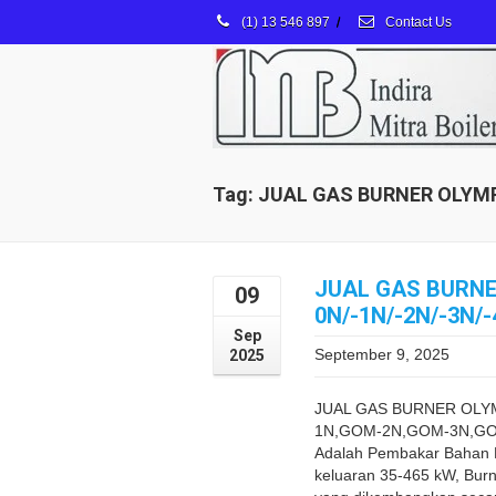
(1) 13 546 897
/
Contact Us
Tag: JUAL GAS BURNER OLYM
JUAL GAS BURNE
09
0N/-1N/-2N/-3N/
Sep
September 9, 2025
2025
JUAL GAS BURNER OLY
1N,GOM-2N,GOM-3N,GOM
Adalah Pembakar Bahan 
keluaran 35-465 kW, Bur