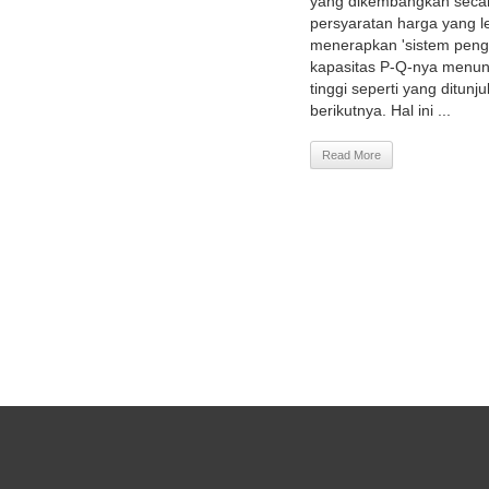
yang dikembangkan seca
persyaratan harga yang l
menerapkan 'sistem peng
kapasitas P-Q-nya menunj
tinggi seperti yang ditun
berikutnya. Hal ini ...
Read More