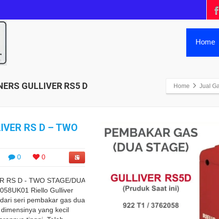
Home
RNERS GULLIVER RS5 D
Home
Jual G
IVER RS D – TWO
0
0
R RS D - TWO STAGE/DUA
58UK01 Riello Gulliver
dari seri pembakar gas dua
h dimensinya yang kecil