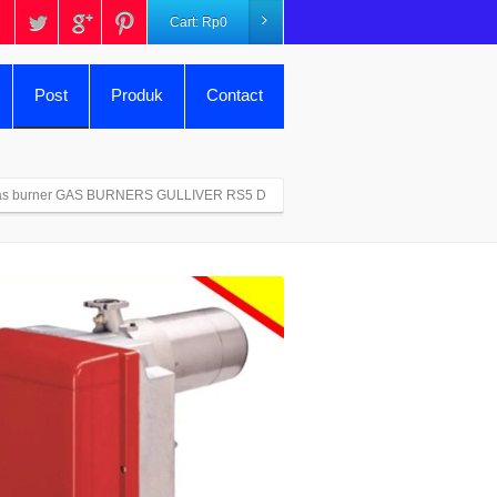
Cart:
Rp
0
Post
Produk
Contact
as burner GAS BURNERS GULLIVER RS5 D