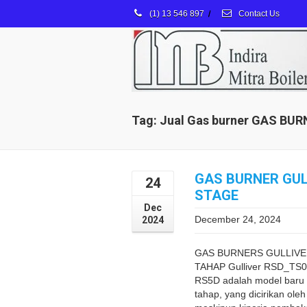
(1) 13 546 897
/
Contact Us
Tag: Jual Gas burner GAS BU
GAS BURNER GUL
24
STAGE
Dec
December 24, 2024
2024
GAS BURNERS GULLIVE
TAHAP Gulliver RSD_TS00
RS5D adalah model baru 
tahap, yang dicirikan ole