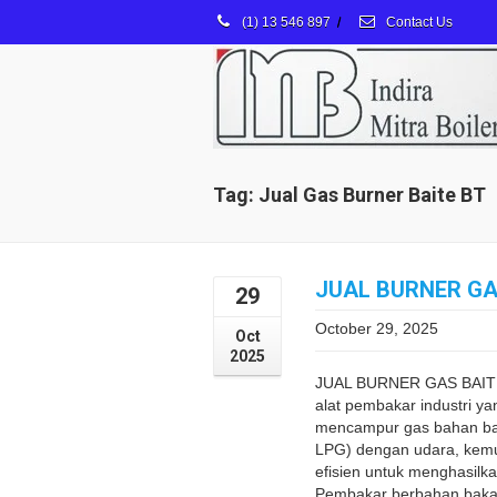
(1) 13 546 897
/
Contact Us
Tag: Jual Gas Burner Baite BT
JUAL BURNER GA
29
October 29, 2025
Oct
2025
JUAL BURNER GAS BAITE 
alat pembakar industri y
mencampur gas bahan bak
LPG) dengan udara, kem
efisien untuk menghasilka
Pembakar berbahan bakar 