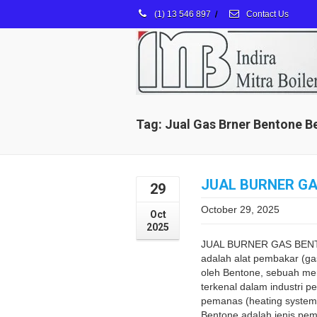
(1) 13 546 897
/
Contact Us
Tag: Jual Gas Brner Bentone B
JUAL BURNER G
29
October 29, 2025
Oct
2025
JUAL BURNER GAS BENT
adalah alat pembakar (ga
oleh Bentone, sebuah me
terkenal dalam industri 
pemanas (heating system
Bentone adalah jenis pe