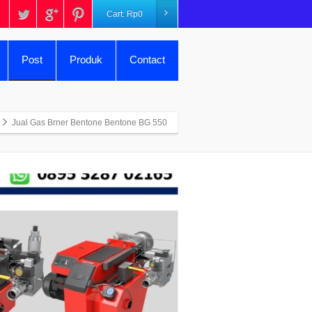
Cart:
Rp
0
Post
Produk
Contact
Jual Gas Brner Bentone Bentone BG 550