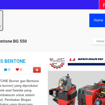
Home
entone BG 550
Home
AS BENTONE
0
0
ONE Burner gas Bentone
s burner) yang diproduksi
rek asal Swedia yang
pembakaran untuk sistem
s). Pembakar Biogas
mbakar yang dirancang