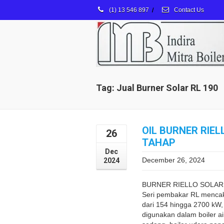
(1) 13 546 897
/
Contact Us
Tag: Jual Burner Solar RL 190
OIL BURNER RIEL
26
TAHAP
Dec
December 26, 2024
2024
BURNER RIELLO SOLAR S
Seri pembakar RL menca
dari 154 hingga 2700 kW,
digunakan dalam boiler a