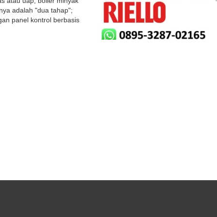
s atau uap, boiler minyak
nya adalah "dua tahap";
an panel kontrol berbasis