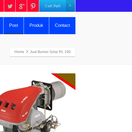
Cart:
Rp
0
Post
Produk
Contact
Home
Jual Burner Solar RL 190