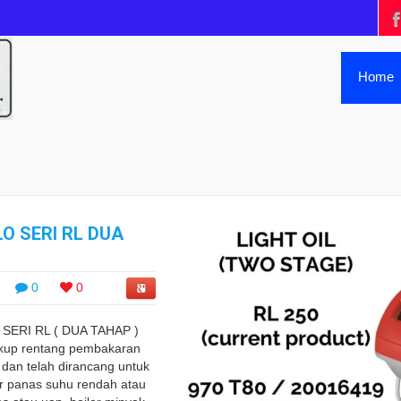
Home
LO SERI RL DUA
0
0
ERI RL ( DUA TAHAP )
kup rentang pembakaran
 dan telah dirancang untuk
ir panas suhu rendah atau