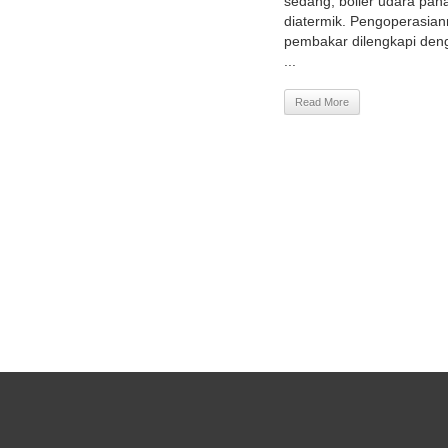
sedang, boiler udara pana
diatermik. Pengoperasian
pembakar dilengkapi deng
...
Read More