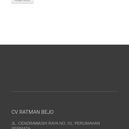
Read More
CV. RATMAN BEJO
JL. CENDRAWASIH RAYA NO. 01, PERUMAHAN
PERMATA