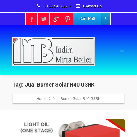
(1) 13 546 897
/
Contact Us
Cart:
Rp
0
Tag: Jual Burner Solar R40 G3RK
Home
Jual Burner Solar R40 G3RK