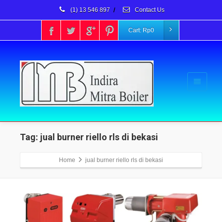
(1) 13 546 897
/
Contact Us
Cart:
Rp
0
Tag: jual burner riello rls di bekasi
Home
jual burner riello rls di bekasi