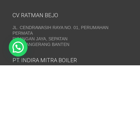
CV. RATMAN BEJO
JL. CENDRAWASIH RAYA NO. 01, PERUMAHAN
PERMATA
PISANGAN JAYA, SEPATAN
KAB. TANGERANG BANTEN
PT. INDIRA MITRA BOILER
Emerald Residence Sepatan Ruko 8i, RT.026/RW.005,
Kosambi, Kec. Sukadiri, Kabupaten Tangerang, Banten
15530
Telepon:
(021) 35295874
INDIRA MITRA BOILER~ Fabrikasi boiler dan Thermal Oil
Heater
www.mitraboiler.com
Copyright © 2026
Post
/
Produk
/
Contact