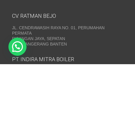
CV. RATMAN BEJO
JL. CENDRAWASIH RAYA NO. 01, PERUMAHAN
PERMATA
PISANGAN JAYA, SEPATAN
KAB. TANGERANG BANTEN
PT. INDIRA MITRA BOILER
Emerald Residence Sepatan Ruko 8i, RT.026/RW.005,
Kosambi, Kec. Sukadiri, Kabupaten Tangerang, Banten
15530
Telepon:
(021) 35295874
INDIRA MITRA BOILER~ Fabrikasi boiler dan Thermal Oil
Heater
www.mitraboiler.com
Copyright © 2026
Post
/
Produk
/
Contact