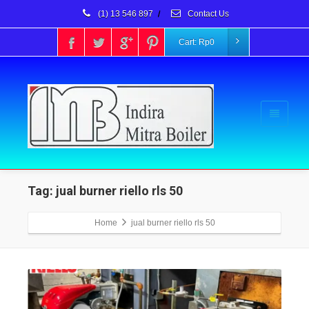
(1) 13 546 897
/
Contact Us
Cart:
Rp
0
Tag: jual burner riello rls 50
Home
jual burner riello rls 50