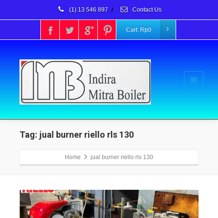
(1) 13 546 897
/
Contact Us
Cart:
Rp
0
Tag: jual burner riello rls 130
Home
jual burner riello rls 130