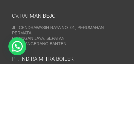
CV. RATMAN BEJO
JL. CENDRAWASIH RAYA NO. 01, PERUMAHAN
PERMATA
PISANGAN JAYA, SEPATAN
KAB. TANGERANG BANTEN
PT. INDIRA MITRA BOILER
Emerald Residence Sepatan Ruko 8i, RT.026/RW.005,
Kosambi, Kec. Sukadiri, Kabupaten Tangerang, Banten
15530
Telepon:
(021) 35295874
INDIRA MITRA BOILER~ Fabrikasi boiler dan Thermal Oil
Heater
www.mitraboiler.com
Copyright © 2026
Post
/
Produk
/
Contact