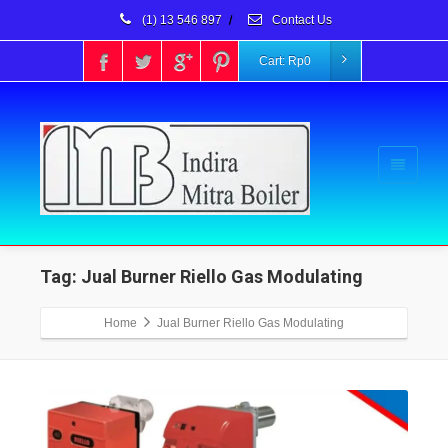
(1) 13 546 897
/
Contact Us
Cart:
Rp
0
Tag: Jual Burner Riello Gas Modulating
Home
Jual Burner Riello Gas Modulating