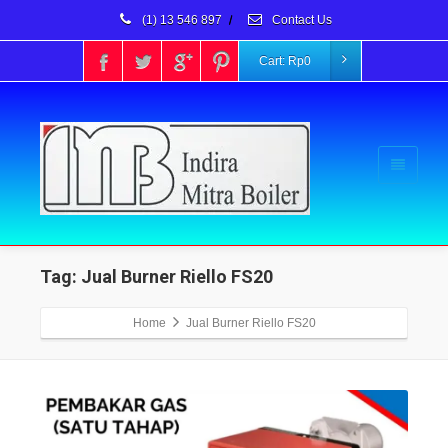
(1) 13 546 897
/
Contact Us
Cart:
Rp
0
Tag: Jual Burner Riello FS20
Home
Jual Burner Riello FS20