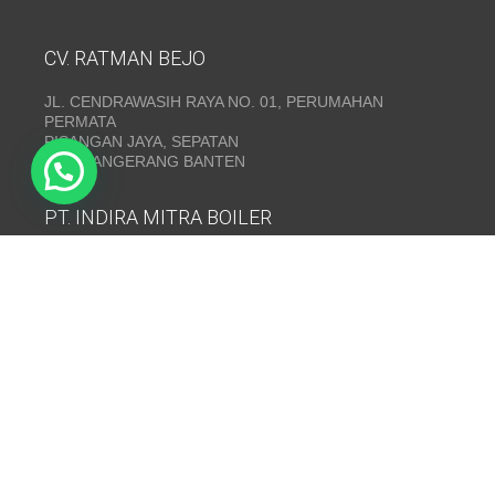
CV. RATMAN BEJO
JL. CENDRAWASIH RAYA NO. 01, PERUMAHAN
PERMATA
PISANGAN JAYA, SEPATAN
KAB. TANGERANG BANTEN
PT. INDIRA MITRA BOILER
Emerald Residence Sepatan Ruko 8i, RT.026/RW.005,
Kosambi, Kec. Sukadiri, Kabupaten Tangerang, Banten
15530
Telepon:
(021) 35295874
INDIRA MITRA BOILER~ Fabrikasi boiler dan Thermal Oil
Heater
www.mitraboiler.com
Copyright © 2026
Post
/
Produk
/
Contact