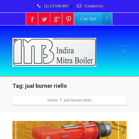
(1) 13 546 897
/
Contact Us
Cart:
Rp
0
Tag: jual burner riello
Home
jual burner riello