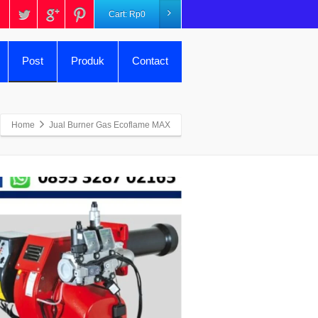
Cart:
Rp
0
Post
Produk
Contact
Home
Jual Burner Gas Ecoflame MAX