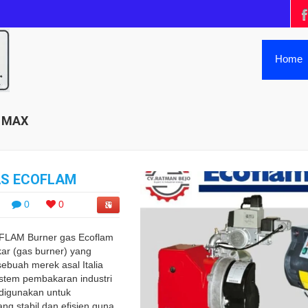
Home
e MAX
AS ECOFLAM
0
0
LAM Burner gas Ecoflam
ar (gas burner) yang
sebuah merek asal Italia
istem pembakaran industri
 digunakan untuk
ng stabil dan efisien guna