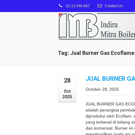
(1) 13 546 897
/
Contact Us
Tag: Jual Burner Gas Ecoflam
JUAL BURNER G
28
October 28, 2025
Oct
2025
JUAL BURNER GAS ECOF
adalah perangkat pembak
diproduksi oleh Ecoflam, 
yang terkenal di bidang s
dan komersial. Burner ini
menghasilkan nyala api ya