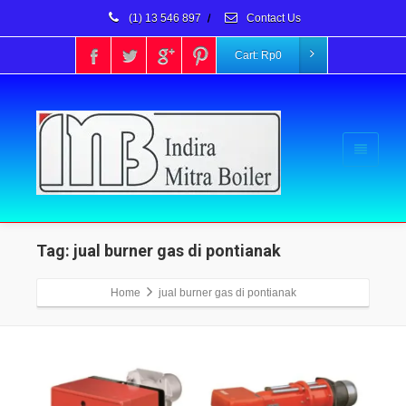
(1) 13 546 897
/
Contact Us
Cart:
Rp
0
Tag: jual burner gas di pontianak
Home
jual burner gas di pontianak