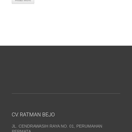
Read More
CV. RATMAN BEJO
JL. CENDRAWASIH RAYA NO. 01, PERUMAHAN
PERMATA