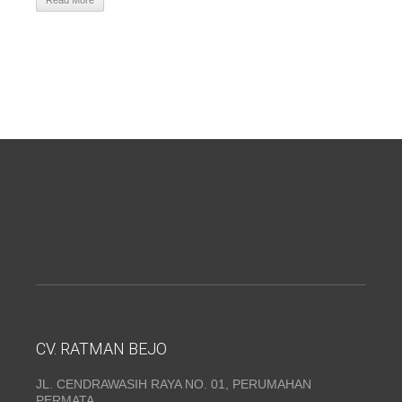
Read More
CV. RATMAN BEJO
JL. CENDRAWASIH RAYA NO. 01, PERUMAHAN
PERMATA