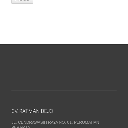
Read More
CV. RATMAN BEJO
JL. CENDRAWASIH RAYA NO. 01, PERUMAHAN
PERMATA