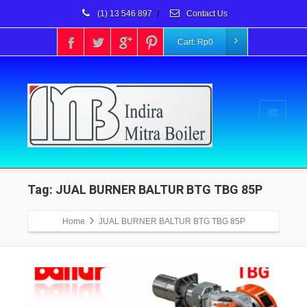
(1) 13 546 897
/
Contact Us
Cart:
Rp
0
Tag: JUAL BURNER BALTUR BTG TBG 85P
Home
JUAL BURNER BALTUR BTG TBG 85P