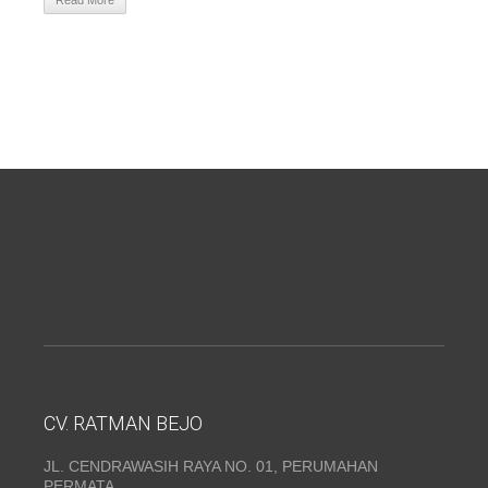
Read More
CV. RATMAN BEJO
JL. CENDRAWASIH RAYA NO. 01, PERUMAHAN
PERMATA