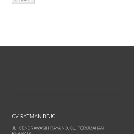
Read More
CV. RATMAN BEJO
JL. CENDRAWASIH RAYA NO. 01, PERUMAHAN
PERMATA