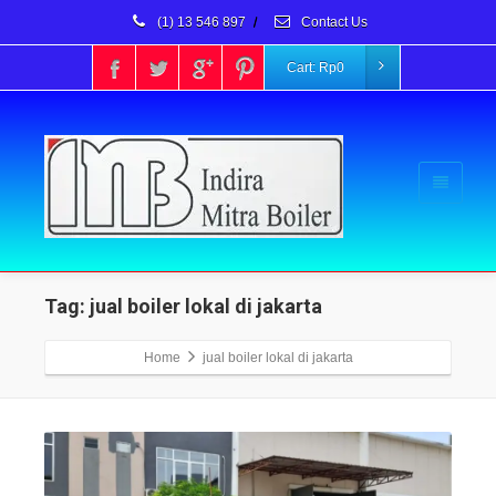
(1) 13 546 897
/
Contact Us
Cart:
Rp
0
Tag: jual boiler lokal di jakarta
Home
jual boiler lokal di jakarta