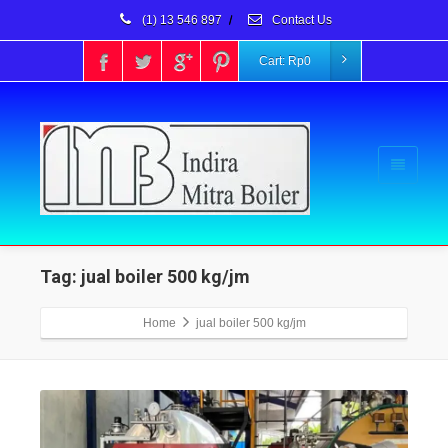
(1) 13 546 897
/
Contact Us
Cart:
Rp
0
Tag: jual boiler 500 kg/jm
Home
jual boiler 500 kg/jm