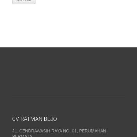
Read More
CV. RATMAN BEJO
JL. CENDRAWASIH RAYA NO. 01, PERUMAHAN
PERMATA