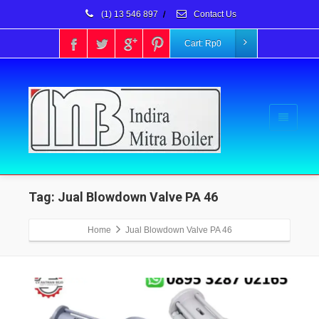
(1) 13 546 897
/
Contact Us
Cart:
Rp
0
Tag: Jual Blowdown Valve PA 46
Home
Jual Blowdown Valve PA 46