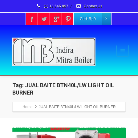
(1) 13 546 897
/
Contact Us
Cart:
Rp
0
Tag: JUAL BAITE BTN40L/LW LIGHT OIL
BURNER
Home
JUAL BAITE BTN40L/LW LIGHT OIL BURNER