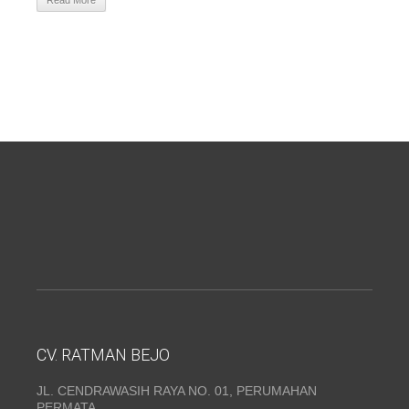
Read More
CV. RATMAN BEJO
JL. CENDRAWASIH RAYA NO. 01, PERUMAHAN
PERMATA