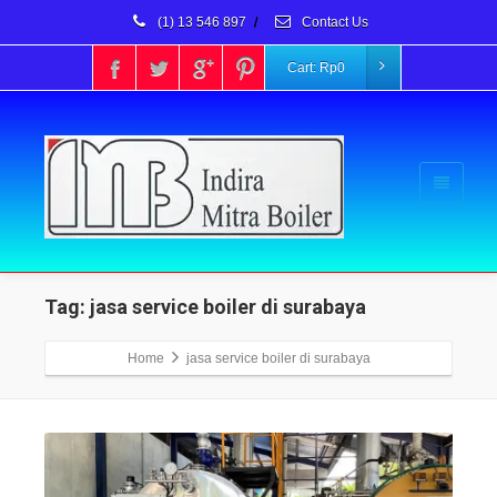
(1) 13 546 897
/
Contact Us
Cart:
Rp
0
Tag: jasa service boiler di surabaya
Home
jasa service boiler di surabaya