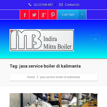
(1) 13 546 897
/
Contact Us
Cart:
Rp
0
Tag: jasa service boiler di kalimanta
Home
jasa service boiler di kalimanta