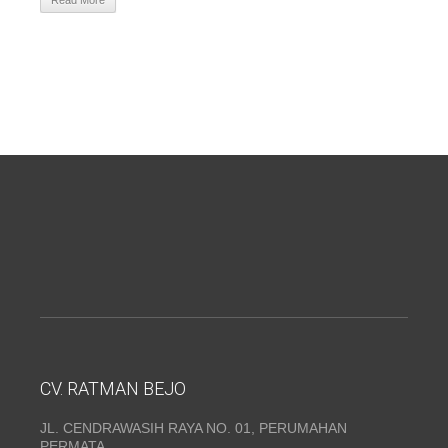
Read More
CV. RATMAN BEJO
JL. CENDRAWASIH RAYA NO. 01, PERUMAHAN
PERMATA