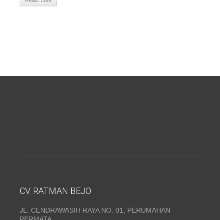
Read More
CV. RATMAN BEJO
JL. CENDRAWASIH RAYA NO. 01, PERUMAHAN
PERMATA