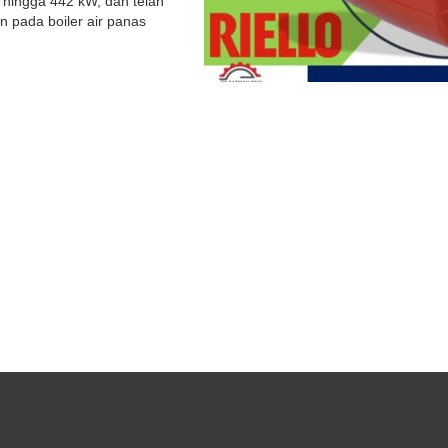
hingga 442 kW, dan telah
n pada boiler air panas