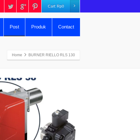
Cart:
Rp
0
Post
Produk
Contact
Home
BURNER RIELLO RLS 130