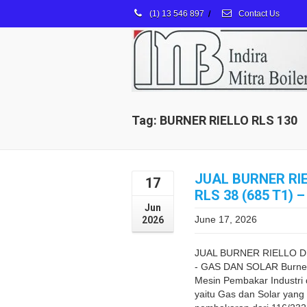
(1) 13 546 897
/
Contact Us
Tag: BURNER RIELLO RLS 130
JUAL BURNER RI
17
RLS 38 (685 T1)
Jun
June 17, 2026
2026
JUAL BURNER RIELLO DU
- GAS DAN SOLAR Burner 
Mesin Pembakar Industri
yaitu Gas dan Solar yan