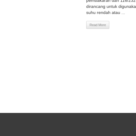
pembakaran dari 116/232 
dirancang untuk digunaka
suhu rendah atau ...
Read More