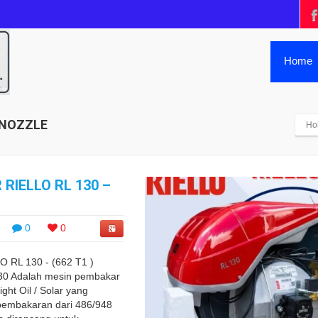
Home
2 NOZZLE
Ho
 RIELLO RL 130 –
0
0
 RL 130 - (662 T1 )
130 Adalah mesin pembakar
ght Oil / Solar yang
pembakaran dari 486/948