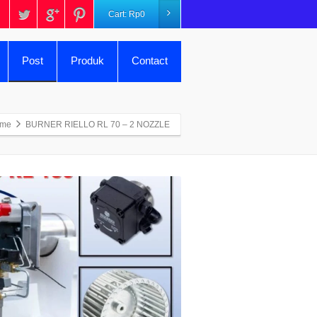
Cart:
Rp
0
Post
Produk
Contact
me
BURNER RIELLO RL 70 – 2 NOZZLE