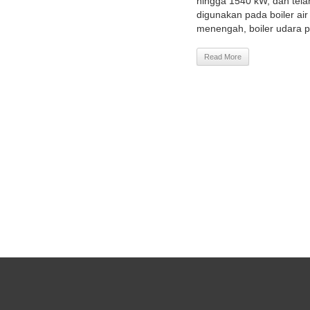
hingga 1540 kW, dan tela
digunakan pada boiler ai
menengah, boiler udara p
Read More