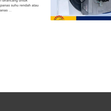
h dirancang untuk
r panas suhu rendah atau
anas ...