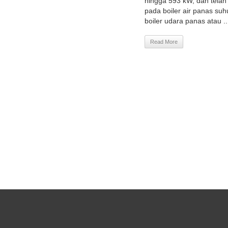
hingga 593 kW, dan telah
pada boiler air panas su
boiler udara panas atau ..
Read More