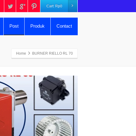
Cart:
Rp
0
Post
Produk
Contact
Home
BURNER RIELLO RL 70