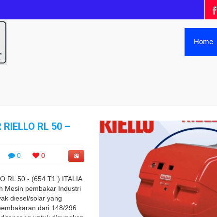
Home
 RIELLO RL 50 –
0
0
RL 50 - (654 T1 ) ITALIA
ah Mesin pembakar Industri
k diesel/solar yang
pembakaran dari 148/296