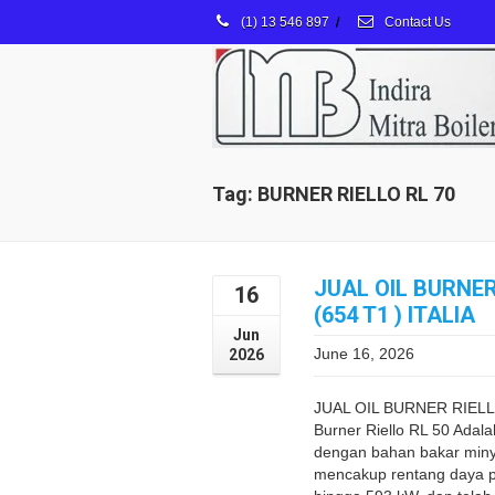
(1) 13 546 897
/
Contact Us
Tag: BURNER RIELLO RL 70
JUAL OIL BURNER
16
(654 T1 ) ITALIA
Jun
June 16, 2026
2026
JUAL OIL BURNER RIELLO 
Burner Riello RL 50 Adal
dengan bahan bakar minya
mencakup rentang daya 