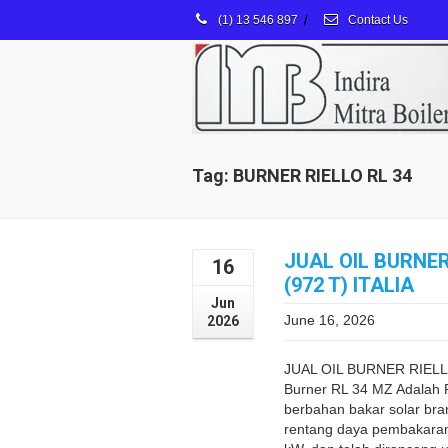
(1) 13 546 897
/
Contact Us
Tag: BURNER RIELLO RL 34
JUAL OIL BURNER
16
(972 T) ITALIA
Jun
June 16, 2026
2026
JUAL OIL BURNER RIELLO
Burner RL 34 MZ Adalah 
berbahan bakar solar bra
rentang daya pembakaran