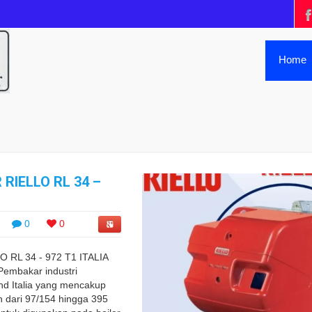
Home
 RIELLO RL 34 –
0
0
 RL 34 - 972 T1 ITALIA
Pembakar industri
nd Italia yang mencakup
 dari 97/154 hingga 395