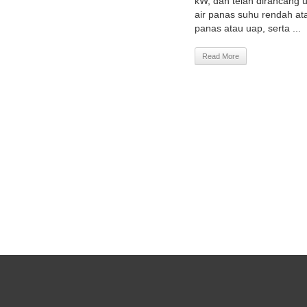
kW, dan telah dirancang 
air panas suhu rendah at
panas atau uap, serta ...
Read More