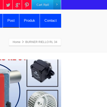
Cart:
Rp
0
Post
Produk
Contact
Home
BURNER RIELLO RL 34