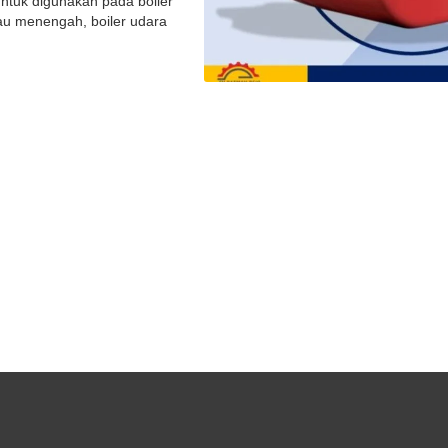
untuk digunakan pada boiler
au menengah, boiler udara