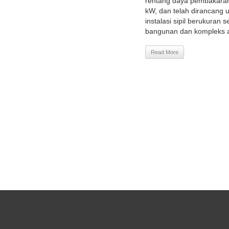
rentang daya pembakaran
kW, dan telah dirancang 
instalasi sipil berukuran 
bangunan dan kompleks a
Read More