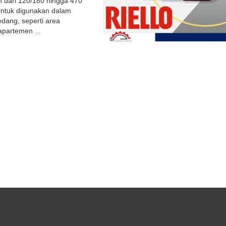
 dari 120/180 hingga 470
untuk digunakan dalam
sedang, seperti area
partemen ...