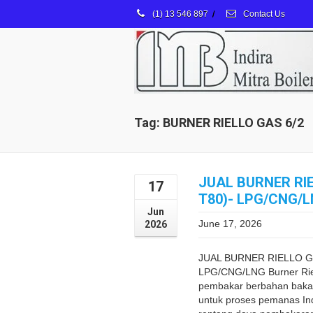
(1) 13 546 897
/
Contact Us
Tag: BURNER RIELLO GAS 6/2
JUAL BURNER RIE
17
T80)- LPG/CNG/
Jun
June 17, 2026
2026
JUAL BURNER RIELLO GA
LPG/CNG/LNG Burner Riel
pembakar berbahan baka
untuk proses pemanas In