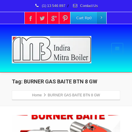
(1) 13 546 897
/
Contact Us
Cart:
Rp
0
Tag: BURNER GAS BAITE BTN 8 GW
Home
BURNER GAS BAITE BTN 8 GW