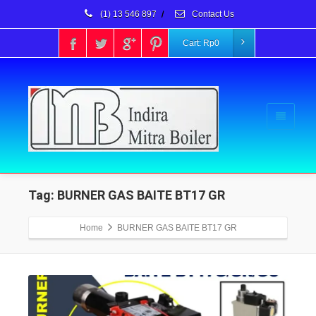
(1) 13 546 897
/
Contact Us
Cart:
Rp
0
Tag: BURNER GAS BAITE BT17 GR
Home
BURNER GAS BAITE BT17 GR