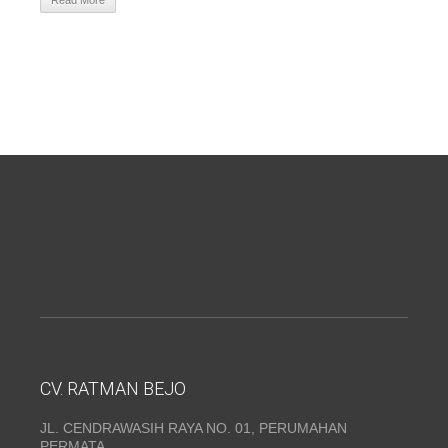
Read More
CV. RATMAN BEJO
JL. CENDRAWASIH RAYA NO. 01, PERUMAHAN
PERMATA