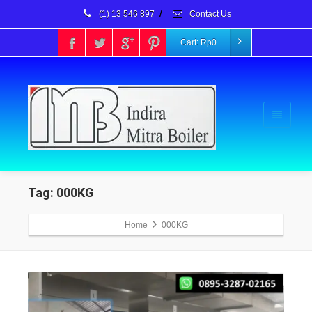
(1) 13 546 897
/
Contact Us
Cart:
Rp
0
Tag: 000KG
Home
000KG