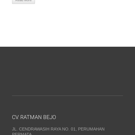
Read More
CV. RATMAN BEJO
JL. CENDRAWASIH RAYA NO. 01, PERUMAHAN
PERMATA