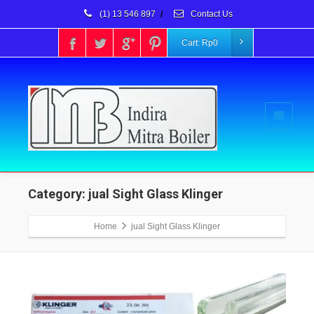
(1) 13 546 897
/
Contact Us
Cart:
Rp
0
Category: jual Sight Glass Klinger
Home
jual Sight Glass Klinger