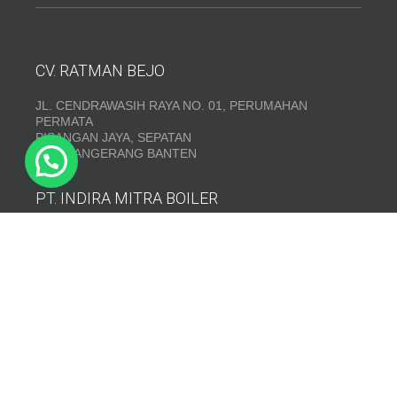
CV. RATMAN BEJO
JL. CENDRAWASIH RAYA NO. 01, PERUMAHAN
PERMATA
PISANGAN JAYA, SEPATAN
KAB. TANGERANG BANTEN
PT. INDIRA MITRA BOILER
Emerald Residence Sepatan Ruko 8i, RT.026/RW.005,
Kosambi, Kec. Sukadiri, Kabupaten Tangerang, Banten
15530
Telepon:
(021) 35295874
INDIRA MITRA BOILER~ Fabrikasi boiler dan Thermal Oil
Heater
www.mitraboiler.com
Copyright © 2026