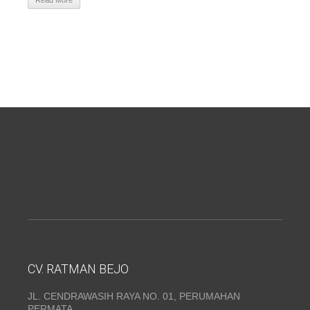
Read More
CV. RATMAN BEJO
JL. CENDRAWASIH RAYA NO. 01, PERUMAHAN
PERMATA